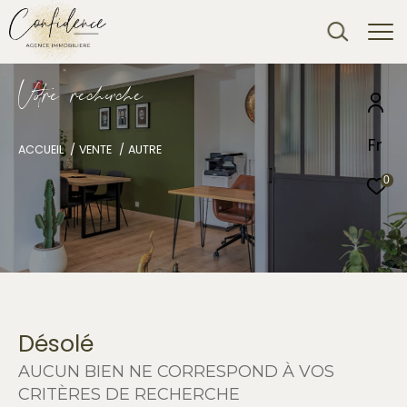
V
o
r
e
r
e
c
e
c
e
Fr
ACCUEIL
VENTE
AUTRE
0
Désolé
AUCUN BIEN NE CORRESPOND À VOS
CRITÈRES DE RECHERCHE