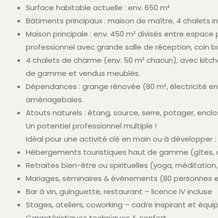
Surface habitable actuelle : env. 650 m²
Bâtiments principaux : maison de maître, 4 chalets
Maison principale : env. 450 m² divisés entre espace 
professionnel avec grande salle de réception, coin b
4 chalets de charme (env. 50 m² chacun), avec kitch
de gamme et vendus meublés.
Dépendances : grange rénovée (80 m², électricité e
aménagebales.
Atouts naturels : étang, source, serre, potager, encl
Un potentiel professionnel multiple !
Idéal pour une activité clé en main ou à développer :
Hébergements touristiques haut de gamme (gîtes, 
Retraites bien-être ou spirituelles (yoga, méditation,
Mariages, séminaires & événements (80 personnes en
Bar à vin, guinguette, restaurant – licence IV incluse
Stages, ateliers, coworking – cadre inspirant et équi
Caractéristiques techniques & confort