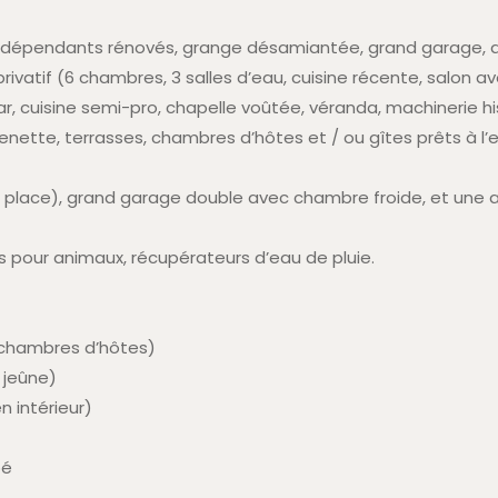
 indépendants rénovés, grange désamiantée, grand garage, a
privatif (6 chambres, 3 salles d’eau, cuisine récente, salon a
ar, cuisine semi-pro, chapelle voûtée, véranda, machinerie h
enette, terrasses, chambres d’hôtes et / ou gîtes prêts à l
n place), grand garage double avec chambre froide, et un
os pour animaux, récupérateurs d’eau de pluie.
chambres d’hôtes)
 jeûne)
 intérieur)
pé