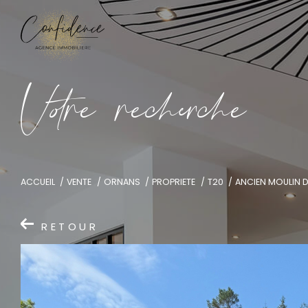
V
o
r
e
r
e
c
e
c
e
ACCUEIL
VENTE
ORNANS
PROPRIETE
T20
ANCIEN MOULIN D
RETOUR