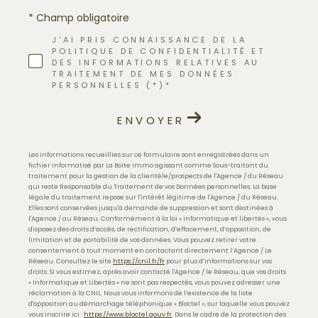
* Champ obligatoire
J'AI PRIS CONNAISSANCE DE LA
POLITIQUE DE CONFIDENTIALITÉ ET
DES INFORMATIONS RELATIVES AU
TRAITEMENT DE MES DONNÉES
PERSONNELLES (*)*
ENVOYER
Les informations recueillies sur ce formulaire sont enregistrées dans un
fichier informatisé par La Boite Immo agissant comme Sous-traitant du
traitement pour la gestion de la clientèle/prospects de l'Agence / du Réseau
qui reste Responsable du Traitement de vos Données personnelles. La base
légale du traitement repose sur l'intérêt légitime de l'Agence / du Réseau.
Elles sont conservées jusqu'à demande de suppression et sont destinées à
l'Agence / au Réseau. Conformément à la loi « informatique et libertés », vous
disposez des droits d’accès, de rectification, d’effacement, d’opposition, de
limitation et de portabilité de vos données. Vous pouvez retirer votre
consentement à tout moment en contactant directement l’Agence / Le
Réseau. Consultez le site
https://cnil.fr/fr
pour plus d’informations sur vos
droits. Si vous estimez, après avoir contacté l'Agence / le Réseau, que vos droits
« Informatique et Libertés » ne sont pas respectés, vous pouvez adresser une
réclamation à la CNIL. Nous vous informons de l’existence de la liste
d'opposition au démarchage téléphonique « Bloctel », sur laquelle vous pouvez
vous inscrire ici :
https://www.bloctel.gouv.fr
. Dans le cadre de la protection des