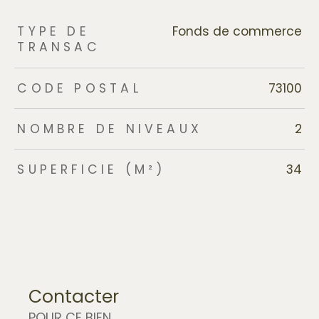
TRAD_ZEPHYR_Caracteristique
TRAD_ZEPHYR_Valeurs
TYPE DE
Fonds de commerce
TRANSAC
CODE POSTAL
73100
NOMBRE DE NIVEAUX
2
SUPERFICIE (M²)
34
Contacter
POUR CE BIEN