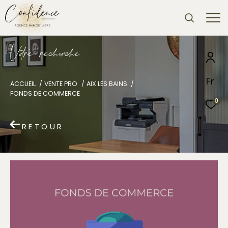
V
o
r
e
r
e
c
e
c
e
Fr
ACCUEIL
VENTE PRO
AIX LES BAINS
FONDS DE COMMERCE
0
RETOUR