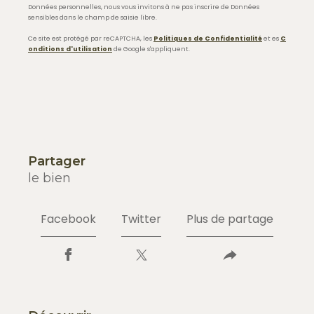
Données personnelles, nous vous invitons à ne pas inscrire de Données
sensibles dans le champ de saisie libre.
Ce site est protégé par reCAPTCHA, les
Politiques de Confidentialité
et es
C
onditions d'utilisation
de Google s'appliquent.
partager
le bien
Facebook
Twitter
Plus de partage